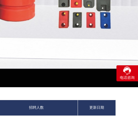

咨询
电话咨询
16638
招聘人数
更新日期