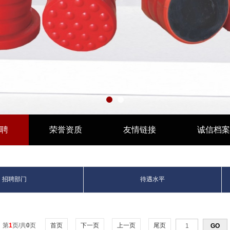
聘
荣誉资质
友情链接
诚信档案
招聘部门
待遇水平
第
1
页/共
0
页
首页
下一页
上一页
尾页